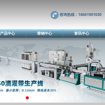
咨询热线：18661901030
产品中心
营销中心
资讯中心