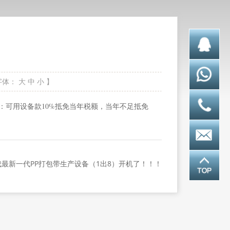
字体：
大
中
小
】
：可用设备款10%抵免当年税额，当年不足抵免
成最新一代PP打包带生产设备（1出8）开机了！！！