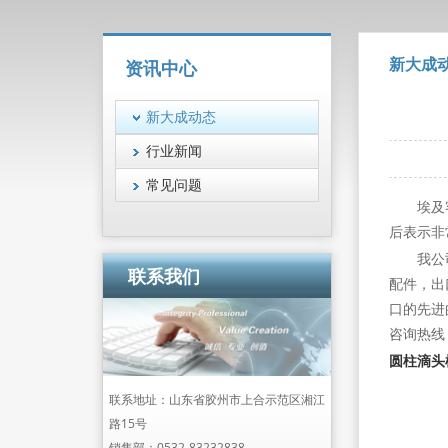
新大成
资讯中心
新大成动态
行业新闻
常见问题
埃及
后表示非
我公
联系我们
配件，出
口的先进
咨询热线：8
圆柱滴头
联系地址：山东省胶州市上合示范区湘江
路15号
销售部：
0532-83232838