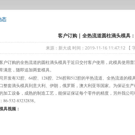
动态
客户订购 | 全热流道圆柱滴头模具：
来源：新大成
时间：2019-11-16 11:47:12
【 
客户订购的全热流道的圆柱滴头模具于近日交付客户使用，此模具使用普
常满意，随即追加两套模具。
司开发有32腔、64腔、128腔、256腔和512腔的半热流道、全热流道
口整套滴头模具到意大利、伊朗，俄罗斯，澳大利亚等国家。为保证生产
的加工设备，成熟的制造工艺，能保证保证每个零件的精度，另外我公司研
6-532-83232838。
模具视频：