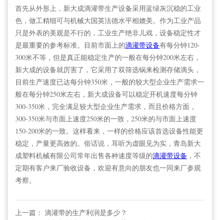
首先从外形上，新大成滴灌带生产设备采用蓝绿灰沉稳的工业
色，做工精细可与机械大国英法德水平相媲美。作为工业产品
只是外表的美观是不行的，工业生产绝非儿戏，设备稳定性才
是最重要的参考标准。目前市面上的
滴灌带设备
有每分钟120-
300米不等，但是真正能稳定生产的一般在每分钟200米左右，
新大成的设备就厉害了，它采用了双筛选锅来检测存储滴头，
目前生产速度已达每分钟350米，一般的较大型企业生产需求一
般在每分钟250米左右，新大成设备可以稳定开机速度每分钟
300-350米，完全满足较大型企业生产需求，而且价格方面，
300-350米与市面上速度250米的一致，250米的与市面上速度
150-200米的一致。这样看来，一样的价格应该首选设备性能更
稳定，产量更高效的。俗话说，耳听为虚眼见为实，青岛新大
成塑料机械有限公司常年出售各种速度等级的
滴灌带设备
，不
定期有客户来厂验收设备，欢迎有意向的朋友也一同来厂参观
考察。
上一篇： 滴灌带的生产利润是多少？