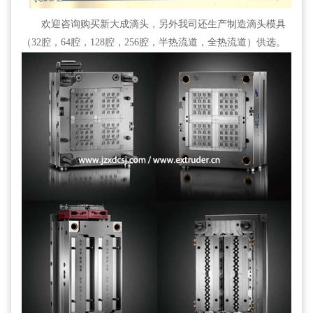
欢迎咨询购买新大成滴头，另外我司还生产制造滴头模具
（
32
腔，
64
腔，
128
腔，
256
腔，半热流道，全热流道）供选。