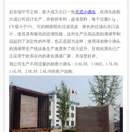
赶在端午节之前，新大成又出口一批
片式小滴头
，此滴头由新
大成公司设计生产，并获得专利，超省原料，每个仅重0.1g，
CV值小于5%。它的精密双向过滤流道、狭长的过滤出水口设
计，使其具有极高的抗堵性能，这对生产出高品质的滴灌带制
品起到了决定性的作用，也正是因为这样，使用泽农牌小滴头
的滴灌带生产线设备生产速度有了很大提升。目前此滴头已广
泛应用于欧美在内的著名滴灌厂家，并深受好评。
我公司生产不同流量的精密小滴头：0.8L/H, 1.0H/L, 1.3L/H,
1.6L/H, 2.0L/H, 2.4L/H供客户选购。