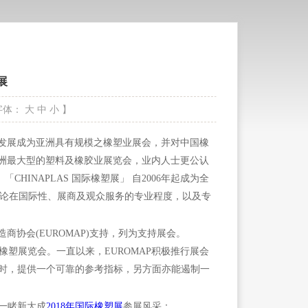
展
字体：
大
中
小
】
今已发展成为亚洲具有规模之橡塑业展会，并对中国橡
是亚洲最大型的塑料及橡胶业展览会，业内人士更公认
INAPLAS 国际橡塑展」 自2006年起成为全
展」 无论在国际性、展商及观众服务的专业程度，以及专
造商协会(EUROMAP)支持，列为支持展会。
的中国橡塑展览会。一直以来，EUROMAP积极推行展会
时，提供一个可靠的参考指标，另方面亦能遏制一
一睹新大成
2018年国际橡塑展
参展风采：