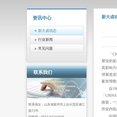
新大成
资讯中心
新大成动态
行业新闻
常见问题
「C
塑业的发
其影响力
联系我们
球展览业
案管理模
自1
「CHIN
政策，一
联系地址：山东省胶州市上合示范区湘江
些业内低
路15号
中国
销售部：
0532-83232838