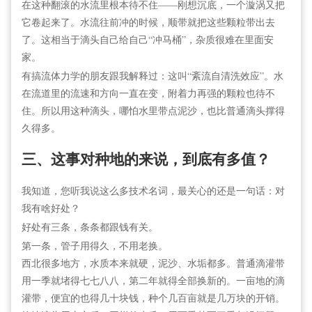
在这种翻滚的水流里根本待不住——刚想沉底，一个漩涡又把
它卷起来了。水流往前冲的时候，顺带就把这些颗粒带出去
了。这相当于滴头自己给自己“冲马桶”，杂质很难在里面安
家。
有搞流体力学的朋友跟我解释过：这叫“紊流自清洗效应”。水
在流道里的流速和方向一直在变，附着力再强的颗粒也待不
住。所以用这种滴头，哪怕水里带点泥沙，也比普通滴头撑得
久得多。
三、这事对种地的来说，到底有多值？
我知道，您听我说这么多技术名词，最关心的还是一句话：对
我有啥好处？
好处有三条，条条都跟钱有关。
第一条，管子用得久，不用老换。
西北很多地方，水质本来就硬，泥沙、水垢都多。普通滴灌带
用一季就堵得七七八八，第二年就得全部换新的。一亩地的滴
灌带，便宜的也得几十块钱，种个几百亩就是几万块的开销。