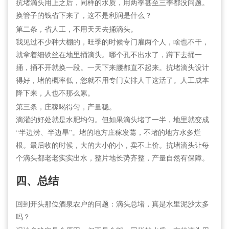
抗堵滴头用上之后，同样的水质，用两季甚至三季都没问题。
换管子的钱省下来了，这不是利润是什么？
第二条，省人工，不用天天去捅滴头。
我见过不少种大棚的，旺季的时候专门雇两个人，啥也不干，
就拿着细铁丝在地里捅滴头。哪个孔不出水了，蹲下去捅一
捅，捅不开就换一段。一天下来腰都直不起来。抗堵滴头设计
得好，堵的概率低，您就不用专门安排人干这活了。人工成本
降下来，人也不那么累。
第三条，庄稼喝得匀，产量稳。
滴灌的好处就是水肥均匀。但如果滴头堵了一半，地里就变成
“半边涝、半边旱”。堵的地方庄稼发蔫，不堵的地方水多烂
根。最后收的时候，大的大小的小，卖不上价。抗堵滴头让每
个滴头都老老实实出水，整片地长势齐整，产量自然有保障。
四、总结
回到开头那位酒泉农户的问题：滴头总堵，真是水里泥沙太多
吗？