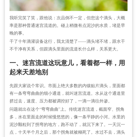
我听完笑了笑，跟他说：次品倒不一定，但您这个滴头，大概
率是那种普通迷宫流道的。碰上稍微有点泥沙的水质，堵是早
晚的事。
干了十年滴灌设备这行，我太清楚了——滴头堵不堵，跟水干
不干净有关系，但跟滴头里面的流道长什么样，关系更大。
一、迷宫流道这玩意儿，看着都一样，用
起来天差地别
先跟大家说个常识。市面上绝大多数的内镶贴片滴头，里面都
有一条弯弯曲曲的细小通道，就叫迷宫流道。水从这个通道里
挤过去，速度、压力都被调控好了，一滴一滴往外渗。
问题就出在这个“弯弯曲曲”上。传统迷宫流道，截面窄、拐角
多，水在里面走的时候慢悠悠的，像一条平静的小河。水里的
泥沙颗粒到了拐弯的地方，跑不动了，就沉下来了。一天沉一
点，十天半个月之后，那个拐角就被糊死了。水过不去，滴头