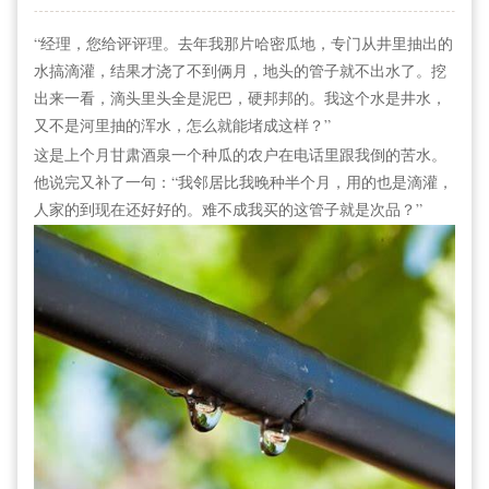
“经理，您给评评理。去年我那片哈密瓜地，专门从井里抽出的
水搞滴灌，结果才浇了不到俩月，地头的管子就不出水了。挖
出来一看，滴头里头全是泥巴，硬邦邦的。我这个水是井水，
又不是河里抽的浑水，怎么就能堵成这样？”
这是上个月甘肃酒泉一个种瓜的农户在电话里跟我倒的苦水。
他说完又补了一句：“我邻居比我晚种半个月，用的也是滴灌，
人家的到现在还好好的。难不成我买的这管子就是次品？”