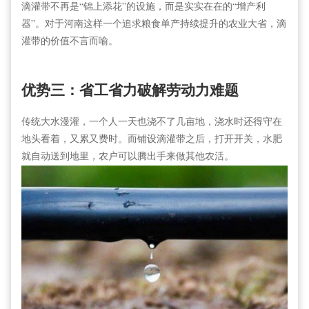
滴灌带不再是“锦上添花”的设施，而是实实在在的“增产利
器”。对于河南这样一个追求粮食单产持续提升的农业大省，滴
灌带的价值不言而喻。
优势三：省工省力破解劳动力难题
传统大水漫灌，一个人一天也浇不了几亩地，浇水时还得守在
地头看着，又累又费时。而铺设滴灌带之后，打开开关，水肥
就自动送到地里，农户可以腾出手来做其他农活。