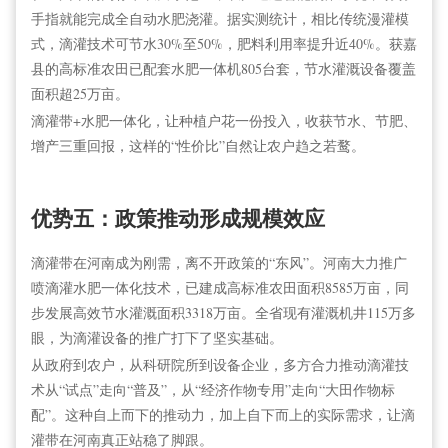
手指就能完成全自动水肥浇灌。据实测统计，相比传统漫灌模
式，滴灌技术可节水30%至50%，肥料利用率提升近40%。获嘉
县的高标准农田已配套水肥一体机805台套，节水灌溉设备覆盖
面积超25万亩。
滴灌带+水肥一体化，让种植户花一份投入，收获节水、节肥、
增产三重回报，这样的“性价比”自然让农户趋之若鹜。
优势五：政策推动形成规模效应
滴灌带在河南成为刚需，离不开政策的“东风”。河南大力推广
喷滴灌水肥一体化技术，已建成高标准农田面积8585万亩，同
步发展高效节水灌溉面积3318万亩。全省现有灌溉机井115万多
眼，为滴灌设备的推广打下了坚实基础。
从政府到农户，从科研院所到设备企业，多方合力推动滴灌技
术从“试点”走向“普及”，从“经济作物专用”走向“大田作物标
配”。这种自上而下的推动力，加上自下而上的实际需求，让滴
灌带在河南真正站稳了脚跟。