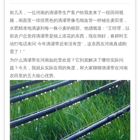
前几天，一位河南的滴灌带生产客户给我发来了一段田间视
频，画面里一排排黑色的滴灌带像毛细血管一样铺在麦田里，
水肥精准地滴渗到每一株小麦的根部。他感慨道：“王经理，以
前农户总觉得滴灌带是锦上添花的东西，现在倒好，春耕时主
动打电话来问‘今年滴灌带还有没有货’，这东西在河南真成刚
需了！”
为什么滴灌带在河南如此受欢迎？它到底解决了哪些实际问
题？今天，我就从实际应用的角度，和大家聊聊滴灌带在河南
农田里的五大核心优势。