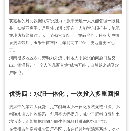
获嘉县的对比数据很有说服力：原来浇地一人只能管理一眼机
井，铁锨不离手，是重体力活；现在一人能管六眼机井，施肥
在地边就能操作，人工节省70%以上。在新乡县，种粮大户铺
设滴灌带后，玉米出苗率比往年提高了10%，浇地也更省心
了。
河南很多地区农村劳动力外流，种地人手紧张的问题日益突
出。滴灌带让“一个人管几百亩地”成为可能，自然越来越受农
户欢迎。
优势四：水肥一体化，一次投入多重回报
滴灌带的第四大优势，是它能与水肥一体化系统无缝衔接。肥
料随水滴入作物根系，利用率大幅提升，减少了肥料浪费和土
壤污染，还能根据作物不同生长阶段精准调控水肥供给。
在孟州市的高标准农田示范区，农户通过智能滴灌系统，动动