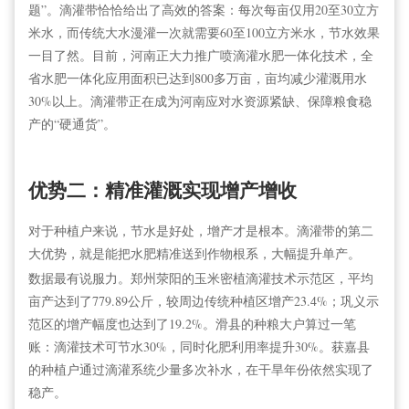
题”。滴灌带恰恰给出了高效的答案：每次每亩仅用20至30立方
米水，而传统大水漫灌一次就需要60至100立方米水，节水效果
一目了然。目前，河南正大力推广喷滴灌水肥一体化技术，全
省水肥一体化应用面积已达到800多万亩，亩均减少灌溉用水
30%以上。滴灌带正在成为河南应对水资源紧缺、保障粮食稳
产的“硬通货”。
优势二：精准灌溉实现增产增收
对于种植户来说，节水是好处，增产才是根本。滴灌带的第二
大优势，就是能把水肥精准送到作物根系，大幅提升单产。
数据最有说服力。郑州荥阳的玉米密植滴灌技术示范区，平均
亩产达到了779.89公斤，较周边传统种植区增产23.4%；巩义示
范区的增产幅度也达到了19.2%。滑县的种粮大户算过一笔
账：滴灌技术可节水30%，同时化肥利用率提升30%。获嘉县
的种植户通过滴灌系统少量多次补水，在干旱年份依然实现了
稳产。