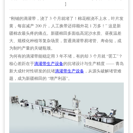
】
“刚铺的滴灌带，浇了 3 个月就堵了！棉花根浇不上水，叶片发
黄，每亩减产 200 斤，人工换带还得额外花 1 万多！” 这是新
疆棉农最头疼的痛点。新疆棉田多面临高泥沙水质、昼夜温差
大、规模化种植等复杂场景，普通滴灌带易堵管、寿命短，成
为制约产量的关键瓶颈。
为何有的滴灌带能稳定用 3 年不堵，有的却 3 个月就 “罢工”？
核心差距在于
滴灌带生产设备
的抗堵设计与生产精度 —— 青岛
新大成针对性研发的抗堵
滴灌带生产设备
，从源头破解堵管难
题，成为新疆棉田的 “增产利器”。