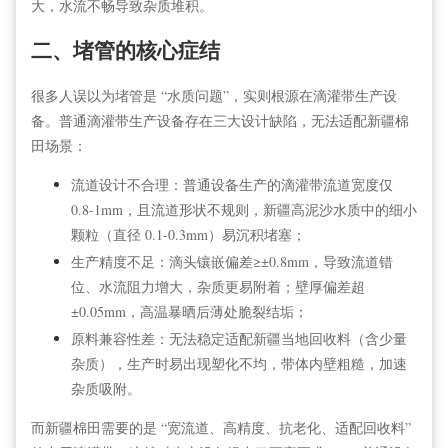
大，水流不畅导致杂质堆积。
二、堵管的核心症结
很多人误以为堵管是 “水质问题”，实则根源在滴灌带生产设
备。普通滴灌带生产设备存在三大设计缺陷，无法适配新疆棉
田场景：
流道设计不合理：普通设备生产的滴灌带流道宽度仅
0.8-1mm，且流道形状不规则，新疆高泥沙水质中的细小
颗粒（直径 0.1-0.3mm）易沉积堵塞；
生产精度不足：滴头镶嵌偏差≥±0.8mm，导致流道错
位、水流阻力增大，杂质更易附着；壁厚偏差超
±0.05mm，高温暴晒后薄处脆裂结垢；
原料兼容性差：无法稳定适配新疆当地回收料（含少量
杂质），生产时易出现塑化不均，带体内壁粗糙，加速
杂质吸附。
而新疆棉田需要的是 “宽流道、高精度、抗老化、适配回收料”