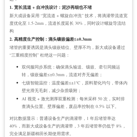
1. 宽长流道 + 自冲洗设计：泥沙再细也不堵
新大成设备采用 “宽流道 + 螺旋自冲洗” 技术，将滴灌带流道宽
度优化至 1.5-2mm，流道长度延长 30%，同时设计螺旋导流结
构
2. 高精度生产控制：滴头镶嵌偏差≤±0.3mm
堵管的重要诱因是滴头镶嵌错位、壁厚不均，新大成设备通过
“三重精度控制” 杜绝这一问题：
双伺服同步系统：确保滴头输送、镶嵌、牵引同频运
转，镶嵌偏差≤±0.3mm，流道对齐无偏差；
七级智能温控：温度偏差≤±1℃，原料塑化均匀，带体内
壁光滑无毛刺，减少杂质吸附；
AI 视觉 + 激光测厚双重检测：每米采样 50 次，实时排
查滴头位置、壁厚偏差，废品率控制在 0.5% 以下。
对比数据显示：普通设备生产的滴灌带，1 年后堵管率达
40%，而新大成设备生产的滴灌带，3 年后堵管率仍低于 8%，
完全满足新疆棉田长期使用需求。