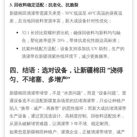
3. 回收料稳定适配：抗老化、抗脆裂
新疆棉田滴灌带需露天承受 - 30℃低温至 40℃高温的昼夜温
差，且当地回收料资源丰富，新大成设备针对性优化：
32:1 长径比双螺杆挤出机：确保回收料与新料均匀融
合，塑化效率提升 20%，带体抗老化性能达高标准；
抗紫外线配方适配：设备支持添加抗 UV 助剂，生产的
滴灌带在新疆强紫外线环境下，减少更换频率。
四、结语：选对设备，让新疆棉田 “浇得
匀、不堵塞、多增产”
新疆棉田滴灌带堵管，不是 “水质问题”，而是 “设备问题”。普
通设备造不出适配新疆复杂场景的抗堵滴灌带，只会让种植户
陷入 “换带 - 减产 - 再换带” 的恶性循环；而新大成抗堵滴灌带
生产设备，通过宽流道设计、高精度控制、回收料适配技术，
从源头破解堵管难题，让滴灌带 3 年不堵、稳定耐用。
如果您是新疆棉田种植户、灌溉企业，正被滴灌带堵管、减产