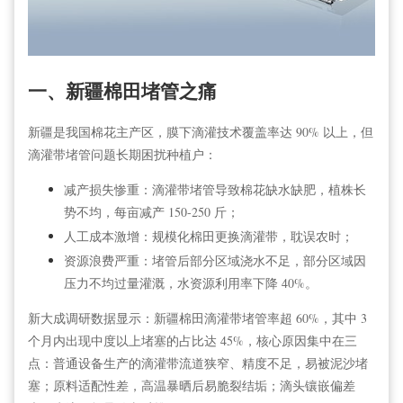
一、新疆棉田堵管之痛
新疆是我国棉花主产区，膜下滴灌技术覆盖率达 90% 以上，但
滴灌带堵管问题长期困扰种植户：
减产损失惨重：滴灌带堵管导致棉花缺水缺肥，植株长
势不均，每亩减产 150-250 斤；
人工成本激增：规模化棉田更换滴灌带，耽误农时；
资源浪费严重：堵管后部分区域浇水不足，部分区域因
压力不均过量灌溉，水资源利用率下降 40%。
新大成调研数据显示：新疆棉田滴灌带堵管率超 60%，其中 3
个月内出现中度以上堵塞的占比达 45%，核心原因集中在三
点：普通设备生产的滴灌带流道狭窄、精度不足，易被泥沙堵
塞；原料适配性差，高温暴晒后易脆裂结垢；滴头镶嵌偏差