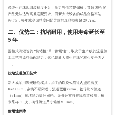
传统生产线因组装精度不足，压力补偿芯易偏移，导致 30% 的
产品无法达到高差适配要求。而新大成设备的成品合格率达
99.5%，每年减少因精度问题导致的废品损失超 20 万元。
二、优势二：抗堵耐用，使用寿命延长至
5 年
圆柱式滴灌
管
的 “抗堵性” 和 “耐用性”，取决于生产线的流道加
工工艺与原料适配能力，这也是新大成生产线的核心竞争力之
一。
抗堵流道加工技术
新大成采用激光雕刻模具，加工的螺旋式流道内壁粗糙度
Ra≤0.8μm，杂质不易附着，流道宽度≥2mm，较传统窄流道
（≤1mm）抗堵能力提升 60%。设备还支持在线流道检测，每
米采样 30 次，确保流道尺寸偏差≤0.1mm。
耐用性保障