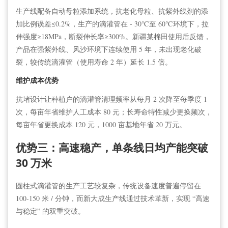
生产线配备自动母粒添加系统，抗老化母粒、抗紫外线剂的添
加比例误差≤0.2%，生产的滴灌
管
在 - 30℃至 60℃环境下，拉
伸强度≥18MPa，断裂伸长率≥300%。新疆某棉田使用后反馈，
产品在强紫外线、风沙环境下连续使用 5 年，未出现老化破
裂，较传统滴灌
管
（使用寿命 2 年）延长 1.5 倍。
维护成本优势
抗堵设计让种植户的滴灌
管
清理频率从每月 2 次降至每季度 1
次，每亩年省维护人工成本 80 元；长寿命特性减少更换频次，
每亩年省更换成本 120 元，1000 亩基地年省 20 万元。
优势三：高速稳产，单条线日均产能突破
30 万米
圆柱式滴灌
管
的生产工艺较复杂，传统设备速度普遍停留在
100-150 米 / 分钟，而新大成生产线通过技术革新，实现 “高速
与稳定” 的双重突破。