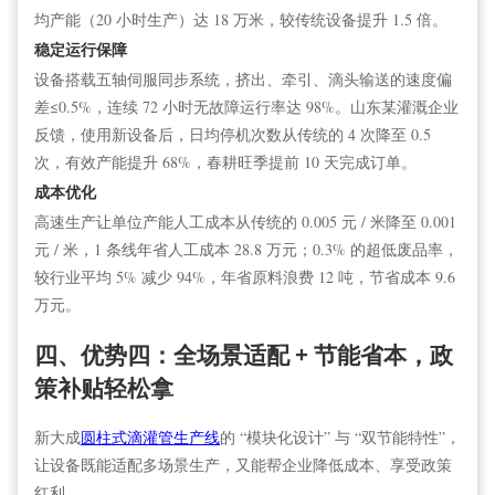
均产能（20 小时生产）达 18 万米，较传统设备提升 1.5 倍。
稳定运行保障
设备搭载五轴伺服同步系统，挤出、牵引、滴头输送的速度偏
差≤0.5%，连续 72 小时无故障运行率达 98%。山东某灌溉企业
反馈，使用新设备后，日均停机次数从传统的 4 次降至 0.5
次，有效产能提升 68%，春耕旺季提前 10 天完成订单。
成本优化
高速生产让单位产能人工成本从传统的 0.005 元 / 米降至 0.001
元 / 米，1 条线年省人工成本 28.8 万元；0.3% 的超低废品率，
较行业平均 5% 减少 94%，年省原料浪费 12 吨，节省成本 9.6
万元。
四、优势四：全场景适配 + 节能省本，政
策补贴轻松拿
新大成
圆柱式滴灌
管
生产线
的 “模块化设计” 与 “双节能特性”，
让设备既能适配多场景生产，又能帮企业降低成本、享受政策
红利。