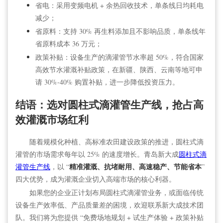
省电：采用变频电机 + 余热回收技术，单条线日均耗电
减少；
省原料：支持 30% 再生料添加且不影响品质，单条线年
省原料成本 36 万元；
政策补贴：设备生产的滴灌
管
节水率超 50%，符合国家
高效节水灌溉补贴政策，在新疆、陕西、云南等地可申
请 30%-40% 购置补贴，进一步降低投资压力。
结语：选对圆柱式滴灌
管
生产线，抢占高
效灌溉市场红利
随着规模化种植、高标准农田建设政策的推进，圆柱式滴
灌
管
的市场需求每年以 25% 的速度增长。青岛新大成
圆柱式滴
精准灌溉、抗堵耐用、高速稳产、节能省本
灌
管
生产线
，以 “
”
四大优势，成为灌溉企业切入高端市场的核心利器。
如果您的企业正计划布局圆柱式滴灌
管
业务，或面临传统
设备生产效率低、产品质量差的困境，欢迎联系新大成技术团
队。我们将为您提供 “免费场地规划 + 试生产体验 + 政策补贴