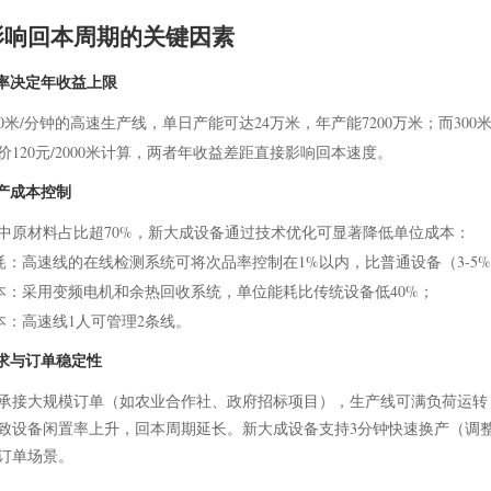
影响回本周期的关键因素
效率决定年收益上限
50米/分钟的高速生产线，单日产能可达24万米，年产能7200万米；而300
价120元/2000米计算，两者年收益差距直接影响回本速度。
生产成本控制
中原材料占比超70%，新大成设备通过技术优化可显著降低单位成本：
损耗：高速线的在线检测系统可将次品率控制在1%以内，比普通设备（3-5
成本：采用变频电机和余热回收系统，单位能耗比传统设备低40%；
成本：高速线1人可管理2条线。
需求与订单稳定性
承接大规模订单（如农业合作社、政府招标项目），生产线可满负荷运转
致设备闲置率上升，回本周期延长。新大成设备支持3分钟快速换产（调
订单场景。