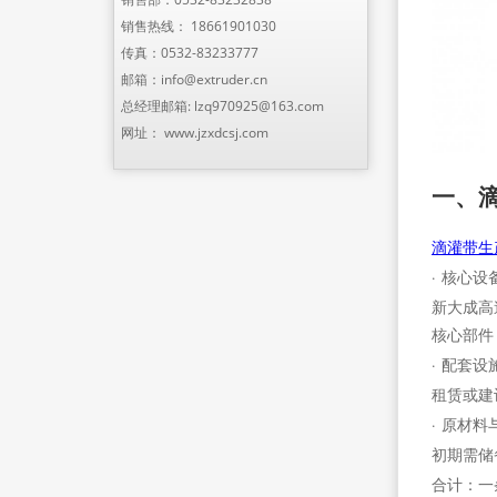
销售热线：
18661901030
传真：0532-83233777
邮箱：
info@extruder.cn
总经理邮箱:
lzq970925@163.com
网址：
www.jzxdcsj.com
一、
滴灌带生
· 核心
新大成高
核心部件
· 配套
租赁或建
· 原材
初期需储备
合计：一