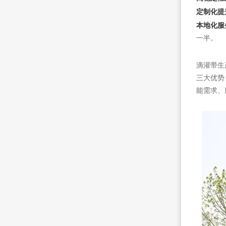
定制化提
本地化服
一半。
滴灌带生
三大优势
能需求、