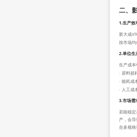
二、
1.生产
新大成4
按市场均
2.单位
生产成本
· 原料
· 能耗
· 人工
3.市场
若能稳定
产，会导
合多规格