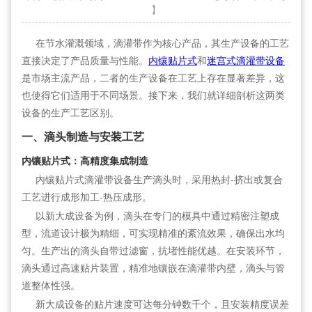
】
在节水灌溉领域，滴灌带作为核心产品，其生产设备的工艺
直接决定了产品质量与性能。
内镶贴片式
和
迷宫式滴灌带设备
是市场主流产品，二者的生产设备在工艺上存在显著差异，这
也使得它们适用于不同场景。接下来，我们就详细剖析这两类
设备的生产工艺区别。
一、滴头制造与安装工艺
内镶贴片式：高精度集成制造
内镶贴片式滴灌带设备生产滴头时，采用热封-挤出或复合
工艺进行成形加工-热压成形。
以新大成设备为例，滴头在专门的模具中通过精密注塑成
型，流道设计极为精细，可实现精准的紊流效果，确保出水均
匀。生产出的滴头自带过滤窗，抗堵性能优越。在安装环节，
滴头通过高速贴片装置，精准地镶嵌在滴灌带内壁，滴头与管
道整体性强。
新大成设备的贴片速度可达每分钟数千个，且安装精度误差