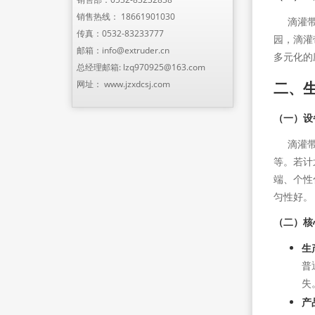
销售热线：
18661901030
滴灌带的
传真：0532-83233777
园，滴灌
邮箱：
info@extruder.cn
多元化的
总经理邮箱:
lzq970925@163.com
二、
网址：
www.jzxdcsj.com
（一）设
滴灌带
等。若计
端、个性
匀性好。
（二）核
生
普
失
产