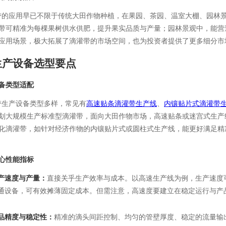
应用早已不限于传统大田作物种植，在果园、茶园、温室大棚、园林景
带可精准为每棵果树供水供肥，提升果实品质与产量；园林景观中，能营
应用场景，极大拓展了滴灌带的市场空间，也为投资者提供了更多细分市
生产设备选型要点
备类型适配
生产设备类型多样，常见有
高速贴条滴灌带生产线
、
内镶贴片式滴灌带
划大规模生产标准型滴灌带，面向大田作物市场，高速贴条或迷宫式生产
化滴灌带，如针对经济作物的内镶贴片式或圆柱式生产线，能更好满足精
心性能指标
产速度与产量：
直接关乎生产效率与成本。以高速生产线为例，生产速度可达
通设备，可有效摊薄固定成本。但需注意，高速度要建立在稳定运行与产
。
品精度与稳定性：
精准的滴头间距控制、均匀的管壁厚度、稳定的流量输