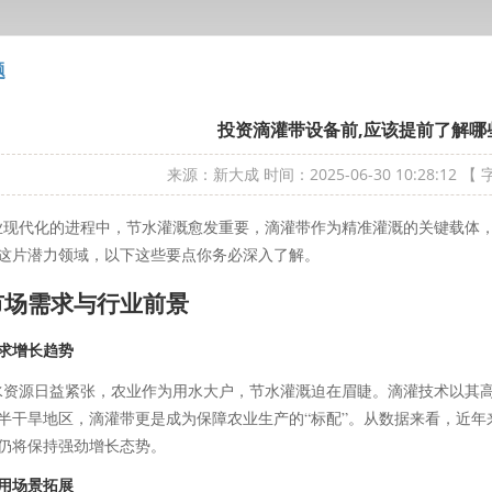
题
投资滴灌带设备前,应该提前了解哪
来源：新大成
时间：2025-06-30 10:28:12
【 
代化的进程中，节水灌溉愈发重要，滴灌带作为精准灌溉的关键载体，
这片潜力领域，以下这些要点你务必深入了解。
市场需求与行业前景
求增长趋势
源日益紧张，农业作为用水大户，节水灌溉迫在眉睫。滴灌技术以其高
半干旱地区，滴灌带更是成为保障农业生产的“标配”。从数据来看，近
仍将保持强劲增长态势。
用场景拓展