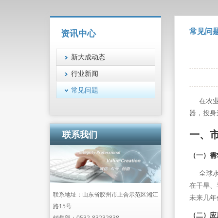
常见问
资讯中心
新大成动态
行业新闻
常见问题
在农业现
器，投身
一、
联系我们
（一）需
全球水资
在干旱、
联系地址：山东省胶州市上合示范区湘江
未来几年
路15号
（二）应
销售部：
0532-83232838