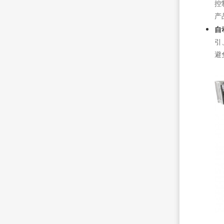
控
产
自
引
避