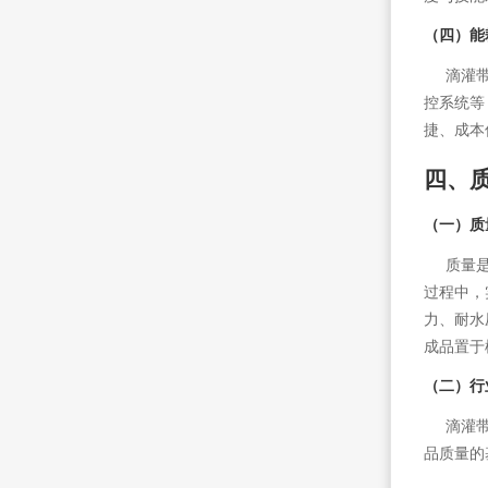
（四）能
滴灌带生
控系统等
捷、成本
四、
（一）质
质量是企
过程中，
力、耐水
成品置于
（二）行
滴灌带生
品质量的