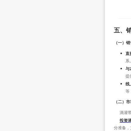
五、
（一）销
直
系
与
提
线
等
（二）市
滴灌带市
投资
分准备，