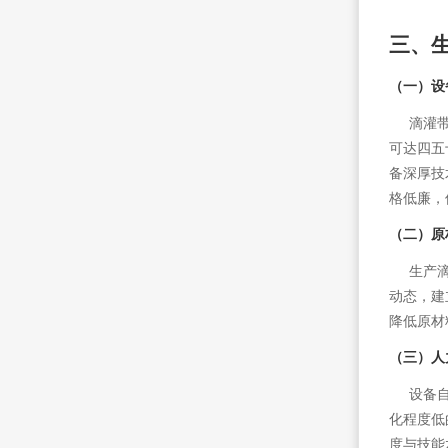
三、
（一）设
滴灌带生
可达四五
备深厚技
格低廉，
（二）原
生产滴灌
动态，建
降低原材
（三）人
设备自动
化程度低
度与技能